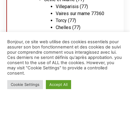
Villeparisis (77)
Vaires sur marne 77360
Torcy (77)
Chelles (77)
Champs-sur-Marne (77)
Bussy-Saint-Georges 77600
Bonjour, ce site web utilise des cookies essentiels pour
assurer son bon fonctionnement et des cookies de suivi
Brou sur Chantereine (77)
pour comprendre comment vous interagissez avec lui.
Paris (75)
Ces derniers ne seront définis qu'après approbation. you
paris 5ème
consent to the use of ALL the cookies. However, you
may visit "Cookie Settings" to provide a controlled
paris 4ème
consent.
paris 3éme
paris 2ème
Cookie Settings
Accept All
Paris 20ème
paris 16ème
Paris 12ème
Hauts de Seine (92)
Nanterre (92)
Boulogne-Billancourt (92)