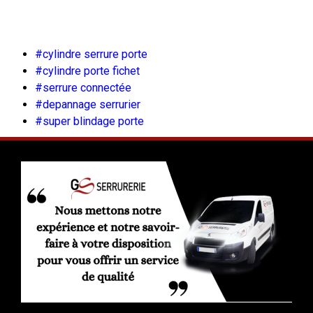
#cylindre serrure porte
#cylindre porte fichet
#serrure connectée
#depannage serrurier
#super blindage porte