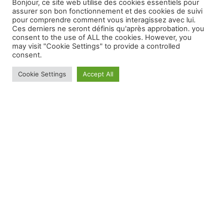
Villemomble (93)
Bonjour, ce site web utilise des cookies essentiels pour
assurer son bon fonctionnement et des cookies de suivi
Noisy-le-Grand (93)
pour comprendre comment vous interagissez avec lui.
Neuilly-sur-Marne (93)
Ces derniers ne seront définis qu'après approbation. you
Bondy (93)
consent to the use of ALL the cookies. However, you
may visit "Cookie Settings" to provide a controlled
Seine et Marne (77)
consent.
Villeparisis (77)
Vaires sur marne 77360
Cookie Settings
Accept All
Torcy (77)
Chelles (77)
Champs-sur-Marne (77)
Bussy-Saint-Georges 77600
Brou sur Chantereine (77)
Paris (75)
paris 5ème
paris 4ème
paris 3éme
paris 2ème
Paris 20ème
paris 16ème