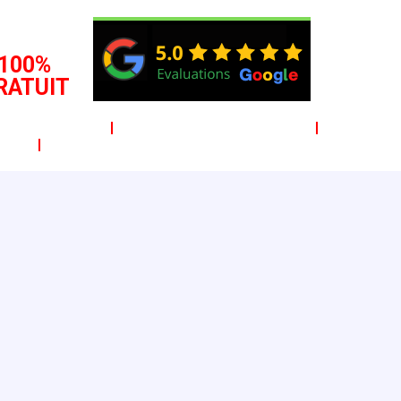
DEVIS
100%
RATUIT
ipoints
Portes blindées
s
Promo