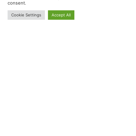
consent.
Cookie Settings
Accept All
GS Serrurerie
3 avenue Germaine
77500 Chelles
Intervention en Ile de France
Du lundi au vendredi
de 8h à 18h pour toute intervention
URGENCE DÉPANNAGE
Serrurerie disponible 24h/24 – 7j/7
Nous contacter